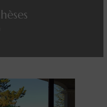
hèses
E